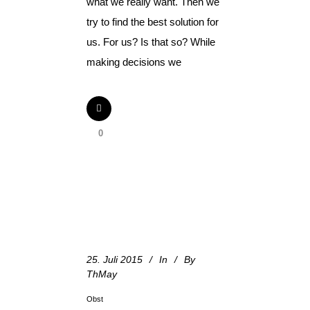
what we really want. Then we
try to find the best solution for
us. For us? Is that so? While
making decisions we
0
25. Juli 2015
In
By
ThMay
Obst