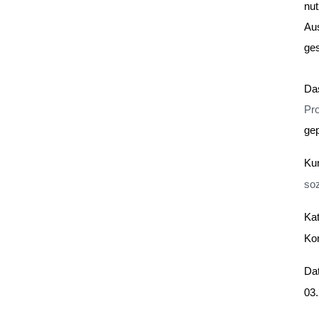
nut
Aus
ges
Da
Pro
gep
Ku
soz
Kat
Kon
ressum
Kontakt
nschutz
Da
Theresa Bauereiß
03
info@theresamay.de
+49 176 31531159