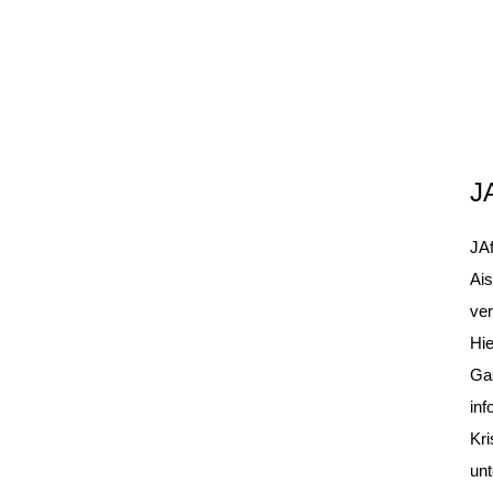
JA
JAf
Ai
ve
Hi
Ga
inf
Kri
unt