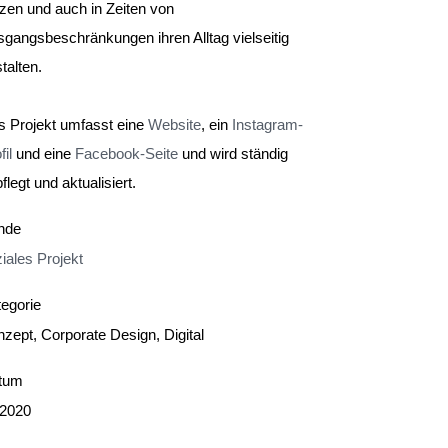
zen und auch in Zeiten von
gangsbeschränkungen ihren Alltag vielseitig
talten.
s Projekt umfasst eine
Website
, ein
Instagram-
fil
und eine
Facebook-Seite
und wird ständig
flegt und aktualisiert.
nde
iales Projekt
egorie
zept, Corporate Design, Digital
Social
tum
Facebook
.2020
Instagram
Xing